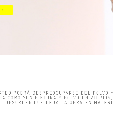
Í!
 USTED PODRÁ DESPREOCUPARSE DEL POLVO 
A COMO SON PINTURA Y POLVO EN VIDRIOS,
L DESORDEN QUE DEJA LA OBRA EN MATER