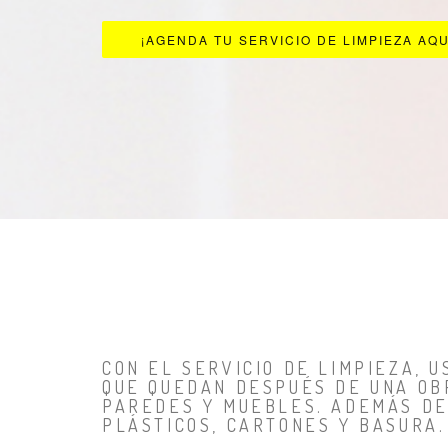
¡AGENDA TU SERVICIO DE LIMPIEZA AQU
CON EL SERVICIO DE LIMPIEZA,
QUE QUEDAN DESPUÉS DE UNA OBR
PAREDES Y MUEBLES. ADEMÁS DE
PLÁSTICOS, CARTONES Y BASURA.